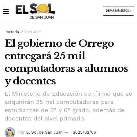
DEPARTAMENTOS
Portada
San Juan
El gobierno de Orrego
entregará 25 mil
computadoras a alumnos
y docentes
El Ministerio de Educación confirmó que se
adquirirán 25 mil computadoras para
estudiantes de 5° y 6° grado, además de
docentes del nivel primario.
Por
El Sol de San Juan
2025/02/06