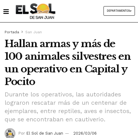
DEPARTAMENTOS
Portada
San Juan
Hallan armas y más de
100 animales silvestres en
un operativo en Capital y
Pocito
Durante los operativos, las autoridades
lograron rescatar más de un centenar de
ejemplares, entre reptiles, aves e insectos,
que se encontraban en cautiverio.
Por
El Sol de San Juan
2026/03/06