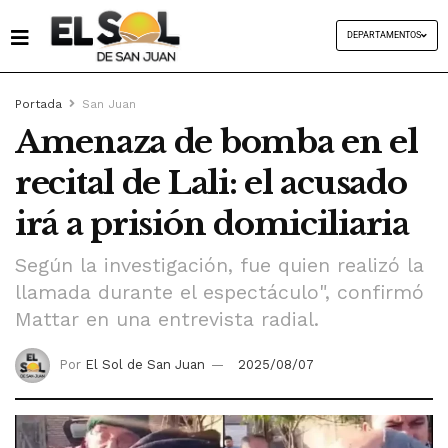
DEPARTAMENTOS
Portada
San Juan
Amenaza de bomba en el
recital de Lali: el acusado
irá a prisión domiciliaria
Según la investigación, fue quien realizó la
llamada durante el espectáculo", confirmó
Mattar en una entrevista radial.
Por
El Sol de San Juan
2025/08/07