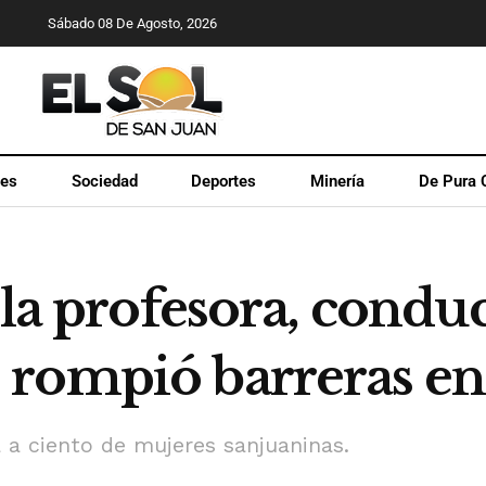
Sábado 08 De Agosto, 2026
les
Sociedad
Deportes
Minería
De Pura 
 la profesora, condu
rompió barreras en
a a ciento de mujeres sanjuaninas.