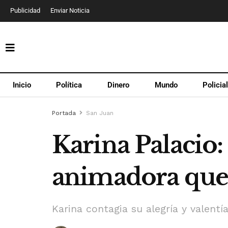
Publicidad
Enviar Noticia
Inicio
Política
Dinero
Mundo
Policia
Portada
San Juan
Karina Palacio:
animadora que 
Karina contagia su alegría y valentí