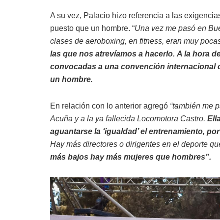
A su vez, Palacio hizo referencia a las exigenc
puesto que un hombre. “
Una vez me pasó en Buen
clases de aero
boxing, en fitness, eran muy poca
las que nos atrevíamos a hacerlo.
A la hora d
convocadas a una convención internacional o
un hombre
.
En relación con lo anterior agregó
“también me pa
Acuña y a la ya fallecida Locomotora Castro.
Ell
aguantarse la ‘igualdad’ el entrenamiento, po
Hay más directores o dirigentes en el deporte q
más bajos hay más mujeres que hombres”.