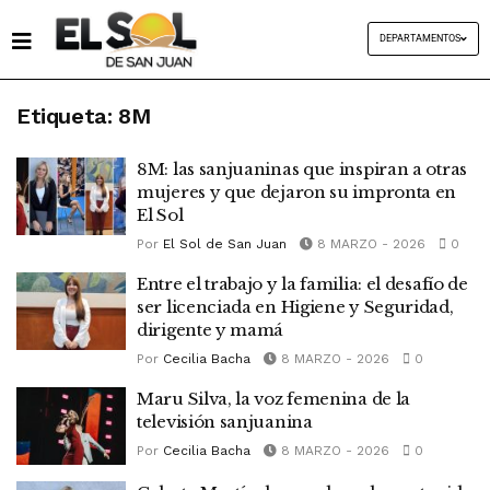
DEPARTAMENTOS
Etiqueta:
8M
8M: las sanjuaninas que inspiran a otras
mujeres y que dejaron su impronta en
El Sol
Por
El Sol de San Juan
8 MARZO - 2026
0
Entre el trabajo y la familia: el desafío de
ser licenciada en Higiene y Seguridad,
dirigente y mamá
Por
Cecilia Bacha
8 MARZO - 2026
0
Maru Silva, la voz femenina de la
televisión sanjuanina
Por
Cecilia Bacha
8 MARZO - 2026
0