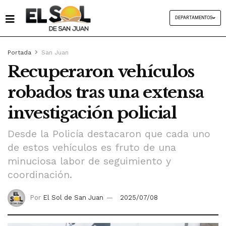
DEPARTAMENTOS
Portada
San Juan
Recuperaron vehículos
robados tras una extensa
investigación policial
Desde la Policía destacaron que cada uno
de estos vehículos es fruto de una
minuciosa labor de seguimiento y
coordinación.
Por
El Sol de San Juan
2025/07/08