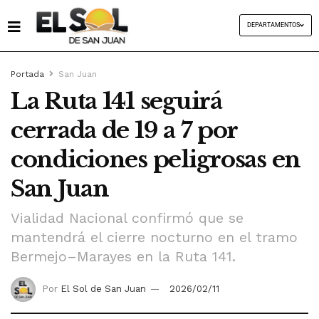
DEPARTAMENTOS
Portada
San Juan
La Ruta 141 seguirá
cerrada de 19 a 7 por
condiciones peligrosas en
San Juan
Vialidad Nacional confirmó que se
mantendrá el cierre nocturno en el tramo
Bermejo–Marayes en la Ruta 141.
Por
El Sol de San Juan
2026/02/11