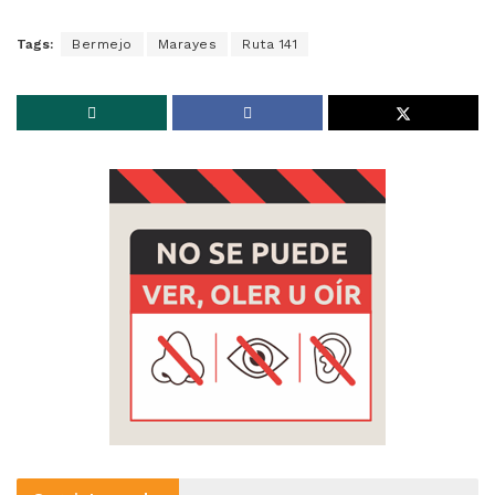
Tags:
Bermejo
Marayes
Ruta 141