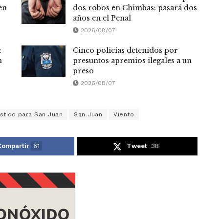
en
dos robos en Chimbas: pasará dos
años en el Penal
2026/08/07
:
Cinco policías detenidos por
n
presuntos apremios ilegales a un
preso
2026/08/07
stico para San Juan
San Juan
Viento
Compartir
61
Tweet
38