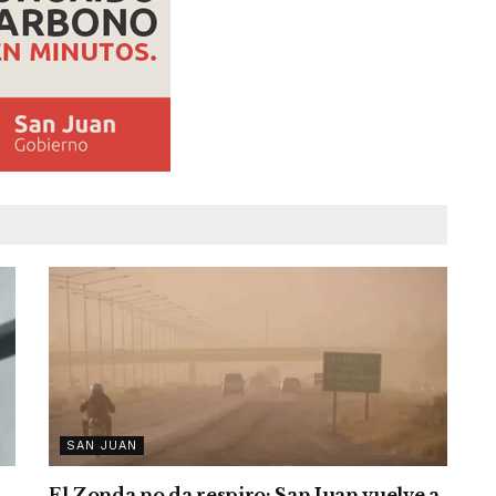
SAN JUAN
El Zonda no da respiro: San Juan vuelve a