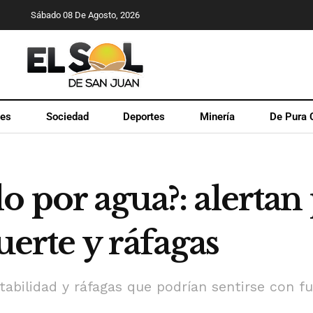
Sábado 08 De Agosto, 2026
les
Sociedad
Deportes
Minería
De Pura 
o por agua?: alerta
fuerte y ráfagas
stabilidad y ráfagas que podrían sentirse con f