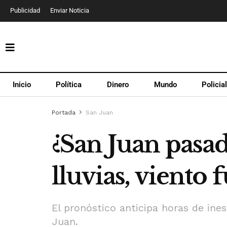
Publicidad
Enviar Noticia
Inicio
Política
Dinero
Mundo
Policia
Portada
San Juan
¿San Juan pasad
lluvias, viento 
El pronóstico anticipa horas de ine
Juan.