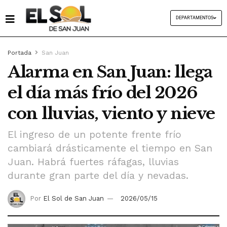
DEPARTAMENTOS
Portada
San Juan
Alarma en San Juan: llega
el día más frío del 2026
con lluvias, viento y nieve
El ingreso de un potente frente frío
cambiará drásticamente el tiempo en San
Juan. Habrá fuertes ráfagas, lluvias
durante gran parte del día y nevadas.
Por
El Sol de San Juan
2026/05/15