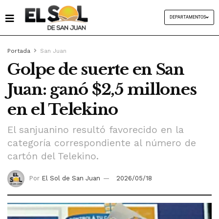
DEPARTAMENTOS
Portada
San Juan
Golpe de suerte en San
Juan: ganó $2,5 millones
en el Telekino
El sanjuanino resultó favorecido en la
categoría correspondiente al número de
cartón del Telekino.
Por
El Sol de San Juan
2026/05/18