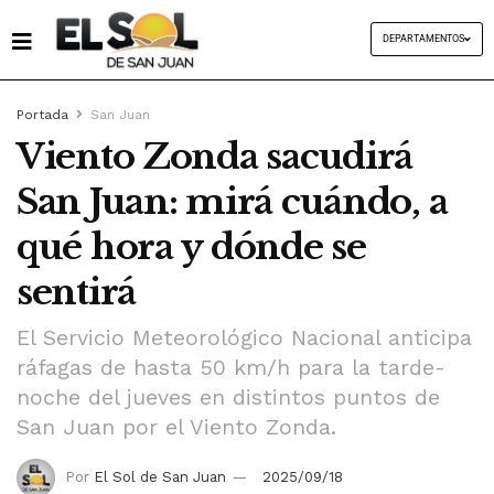
DEPARTAMENTOS
Portada
San Juan
Viento Zonda sacudirá
San Juan: mirá cuándo, a
qué hora y dónde se
sentirá
El Servicio Meteorológico Nacional anticipa
ráfagas de hasta 50 km/h para la tarde-
noche del jueves en distintos puntos de
San Juan por el Viento Zonda.
Por
El Sol de San Juan
2025/09/18