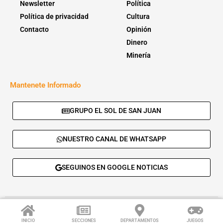
Newsletter
Política
Política de privacidad
Cultura
Contacto
Opinión
Dinero
Minería
Mantenete Informado
GRUPO EL SOL DE SAN JUAN
NUESTRO CANAL DE WHATSAPP
SEGUINOS EN GOOGLE NOTICIAS
© 2026 - El Sol de San Juan. Todos los derechos reservados. |
Desarrolla:
Daskalos Solutions
.
INICIO
SECCIONES
DEPARTAMENTOS
JUEGOS