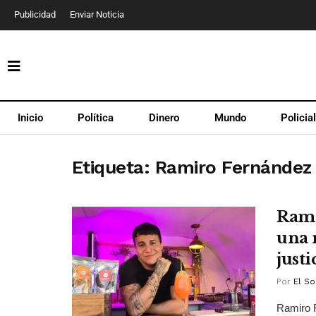
Publicidad
Enviar Noticia
Inicio
Política
Dinero
Mundo
Policia
Etiqueta:
Ramiro Fernández
Rami
una 
justi
Por
El So
Ramiro F