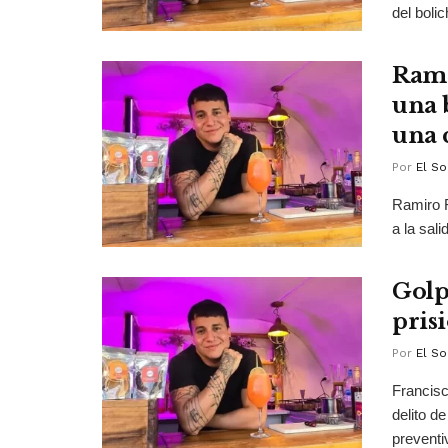
del bolic
Rami
una 
una 
Por
El So
Ramiro F
a la sal
Golp
pris
Por
El So
Francisc
delito d
preventiv