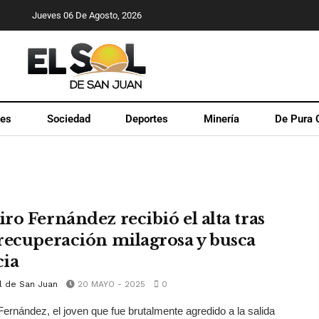
Jueves 06 De Agosto, 2026
les
Sociedad
Deportes
Minería
De Pura 
ro Fernández recibió el alta tras
recuperación milagrosa y busca
cia
l de San Juan
20 MAYO - 2025
0
ernández, el joven que fue brutalmente agredido a la salida