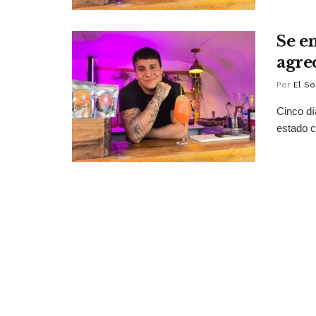
Se e
agre
Por
El So
Cinco dí
estado cr