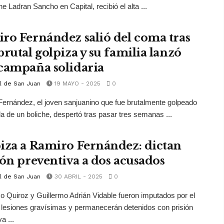
he Ladran Sancho en Capital, recibió el alta ...
ro Fernández salió del coma tras
brutal golpiza y su familia lanzó
campaña solidaria
l de San Juan
19 MAYO - 2025
0
ernández, el joven sanjuanino que fue brutalmente golpeado
ida de un boliche, despertó tras pasar tres semanas ...
iza a Ramiro Fernández: dictan
ión preventiva a dos acusados
l de San Juan
30 ABRIL - 2025
0
o Quiroz y Guillermo Adrián Vidable fueron imputados por el
e lesiones gravísimas y permanecerán detenidos con prisión
a ...