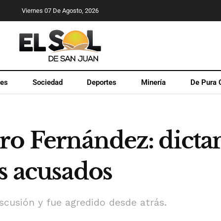
Viernes 07 De Agosto, 2026
les
Sociedad
Deportes
Minería
De Pura 
ro Fernández: dictan
s acusados
scusión y fue agredido desde atrás.