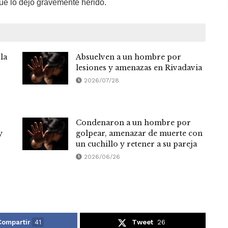
ue lo dejó gravemente herido.
la
Absuelven a un hombre por
lesiones y amenazas en Rivadavia
2026/07/28
Condenaron a un hombre por
y
golpear, amenazar de muerte con
un cuchillo y retener a su pareja
2026/06/26
Compartir
41
Tweet
26