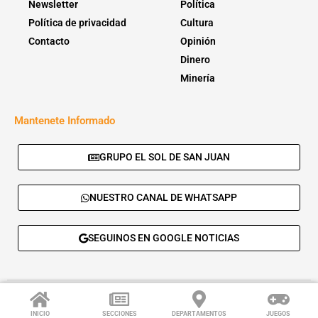
Newsletter
Política
Política de privacidad
Cultura
Contacto
Opinión
Dinero
Minería
Mantenete Informado
GRUPO EL SOL DE SAN JUAN
NUESTRO CANAL DE WHATSAPP
SEGUINOS EN GOOGLE NOTICIAS
© 2026 - El Sol de San Juan. Todos los derechos reservados. |
Desarrolla:
Daskalos Solutions
.
INICIO
SECCIONES
DEPARTAMENTOS
JUEGOS