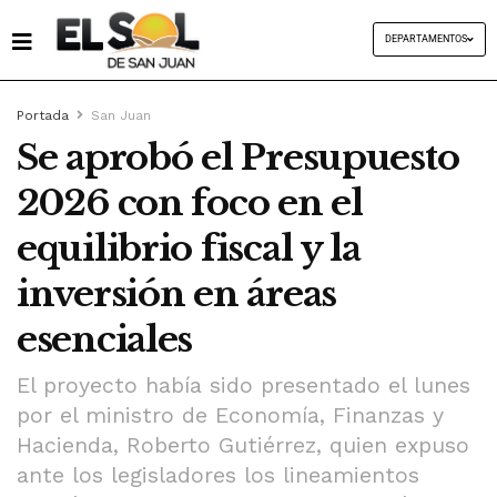
DEPARTAMENTOS
Portada
San Juan
Se aprobó el Presupuesto
2026 con foco en el
equilibrio fiscal y la
inversión en áreas
esenciales
El proyecto había sido presentado el lunes
por el ministro de Economía, Finanzas y
Hacienda, Roberto Gutiérrez, quien expuso
ante los legisladores los lineamientos