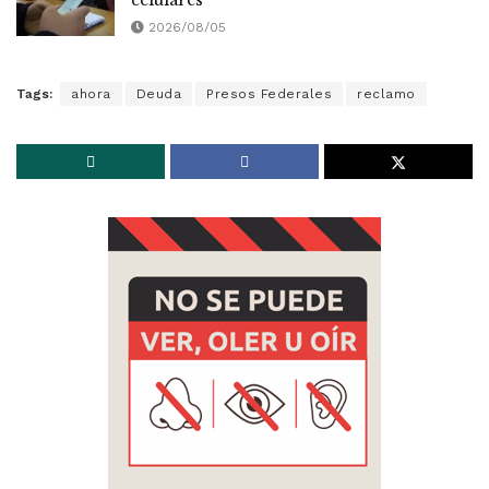
celulares
2026/08/05
Tags:
ahora
Deuda
Presos Federales
reclamo