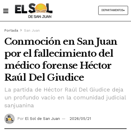
DEPARTAMENTOS
Portada
San Juan
Conmoción en San Juan
por el fallecimiento del
médico forense Héctor
Raúl Del Giudice
La partida de Héctor Raúl Del Giudice deja
un profundo vacío en la comunidad judicial
sanjuanina
Por
El Sol de San Juan
2026/05/21