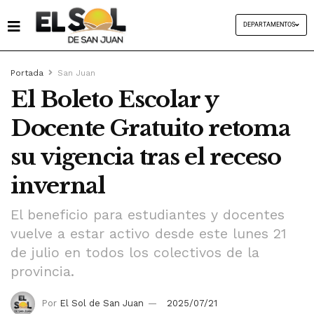
DEPARTAMENTOS
Portada
San Juan
El Boleto Escolar y
Docente Gratuito retoma
su vigencia tras el receso
invernal
El beneficio para estudiantes y docentes
vuelve a estar activo desde este lunes 21
de julio en todos los colectivos de la
provincia.
Por
El Sol de San Juan
2025/07/21