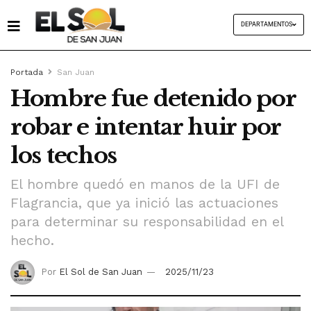
DEPARTAMENTOS
Portada
San Juan
Hombre fue detenido por
robar e intentar huir por
los techos
El hombre quedó en manos de la UFI de
Flagrancia, que ya inició las actuaciones
para determinar su responsabilidad en el
hecho.
Por
El Sol de San Juan
2025/11/23