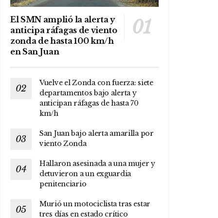
El SMN amplió la alerta y
anticipa ráfagas de viento
zonda de hasta 100 km/h
en San Juan
Vuelve el Zonda con fuerza: siete
departamentos bajo alerta y
anticipan ráfagas de hasta 70
km/h
San Juan bajo alerta amarilla por
viento Zonda
Hallaron asesinada a una mujer y
detuvieron a un exguardia
penitenciario
Murió un motociclista tras estar
tres días en estado crítico