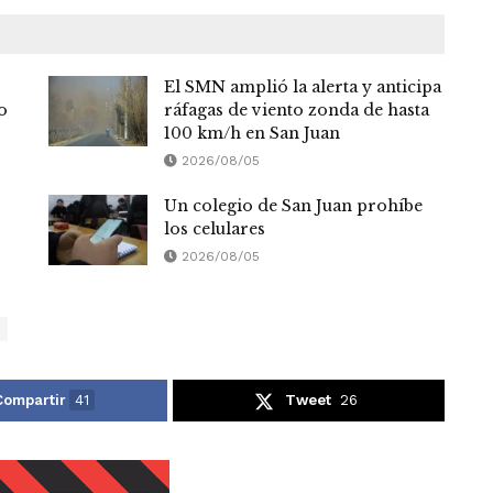
El SMN amplió la alerta y anticipa
o
ráfagas de viento zonda de hasta
100 km/h en San Juan
2026/08/05
Un colegio de San Juan prohíbe
los celulares
2026/08/05
Compartir
41
Tweet
26