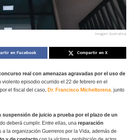
Imagen ilustrativa
rtir en Facebook
Compartir en X
 concurso real con amenazas agravadas por el uso de
un violento episodio ocurrido el 22 de febrero en el
r el fiscal del caso,
Dr. Francisco Micheltorena
,
junto
la
suspensión de juicio a prueba por el plazo de un
do deberá cumplir. Entre ellas, una
reparación
s a la organización Guerreros por la Vida, además de
to y de contacto
con la víctima, prohibición de actos