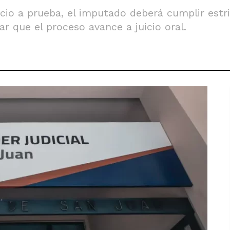
icio a prueba, el imputado deberá cumplir estr
r que el proceso avance a juicio oral.