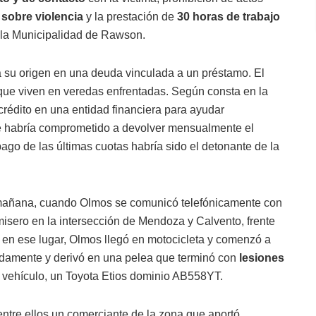
r sobre violencia
y la prestación de
30 horas de trabajo
 la
Municipalidad de Rawson
.
ría su origen en una deuda vinculada a un préstamo. El
que viven en veredas enfrentadas. Según consta en la
rédito en una entidad financiera para ayudar
e habría comprometido a devolver mensualmente el
pago de las últimas cuotas habría sido el detonante de la
la mañana, cuando Olmos se comunicó telefónicamente con
isero en la intersección de Mendoza y Calvento, frente
o en ese lugar, Olmos llegó en motocicleta y comenzó a
pidamente y derivó en una pelea que terminó con
lesiones
su vehículo, un Toyota Etios dominio AB558YT.
entre ellos un comerciante de la zona que aportó