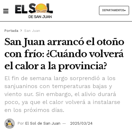
DEPARTAMENTOS
Portada
San Juan
San Juan arrancó el otoño
con frío: ¿Cuándo volverá
el calor a la provincia?
El fin de semana largo sorprendió a los
sanjuaninos con temperaturas bajas y
viento sur. Sin embargo, el alivio durará
poco, ya que el calor volverá a instalarse
en los próximos días.
Por
El Sol de San Juan
2025/03/24