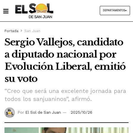
DEPARTAMENTOS
Portada
San Juan
Sergio Vallejos, candidato
a diputado nacional por
Evolución Liberal, emitió
su voto
“Creo que será una excelente jornada para
todos los sanjuaninos”, afirmó.
Por
El Sol de San Juan
2025/10/26