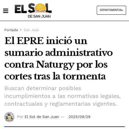
DEPARTAMENTOS
Portada
San Juan
El EPRE inició un
sumario administrativo
contra Naturgy por los
cortes tras la tormenta
Buscan determinar posibles
incumplimientos a las normativas legales,
contractuales y reglamentarias vigentes.
Por
El Sol de San Juan
2025/09/29