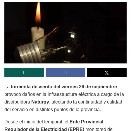
La
tormenta de viento del viernes 26 de septiembre
provocó daños en la infraestructura eléctrica a cargo de la
distribuidora
Naturgy
, afectando la continuidad y calidad
del servicio en distintos puntos de la provincia.
Desde el inicio del temporal, el
Ente Provincial
Regulador de la Electricidad (EPRE)
monitoreó de