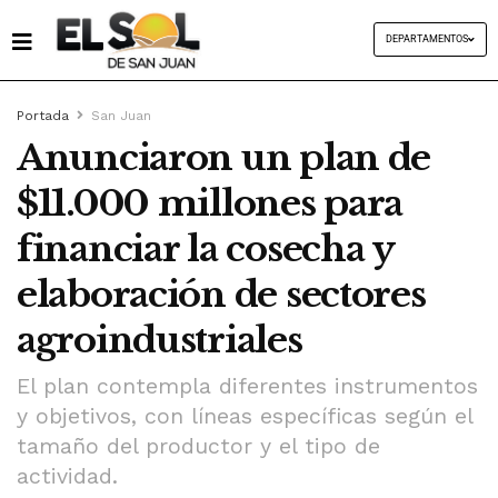
DEPARTAMENTOS
Portada
San Juan
Anunciaron un plan de
$11.000 millones para
financiar la cosecha y
elaboración de sectores
agroindustriales
El plan contempla diferentes instrumentos
y objetivos, con líneas específicas según el
tamaño del productor y el tipo de
actividad.