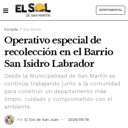
DEPARTAMENTOS
Portada
San Martín
Operativo especial de
recolección en el Barrio
San Isidro Labrador
Desde la Municipalidad de San Martín se
continúa trabajando junto a la comunidad
para construir un departamento más
limpio, cuidado y comprometido con el
ambiente.
Por
El Sol de San Juan
2026/06/19