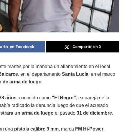
rtir en Facebook
Compartir en X
este martes por la mañana un allanamiento en el local
Balcarce
, en el departamento
Santa Lucía
, en el marco
n de arma de fuego
.
38 años
, conocido como
“El Negro”
, ex pareja de la
 había radicado la denuncia luego de que el acusado
strara un arma de fuego
el pasado
31 de diciembre
.
ron una
pistola calibre 9 mm
, marca
FM Hi-Power
,