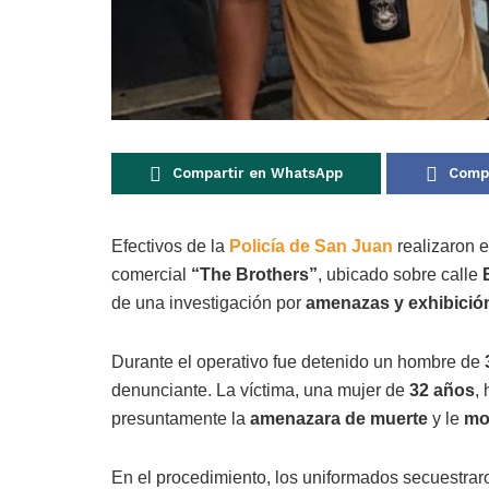
Compartir en WhatsApp
Compa
Efectivos de la
Policía de San Juan
realizaron 
comercial
“The Brothers”
, ubicado sobre calle
de una investigación por
amenazas y exhibició
Durante el operativo fue detenido un hombre de
denunciante. La víctima, una mujer de
32 años
,
presuntamente la
amenazara de muerte
y le
mo
En el procedimiento, los uniformados secuestra