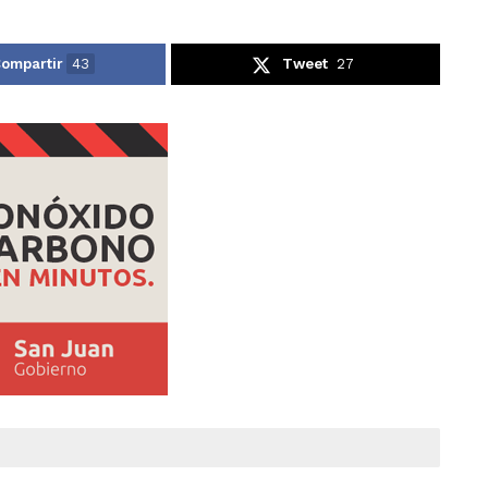
ompartir
43
Tweet
27