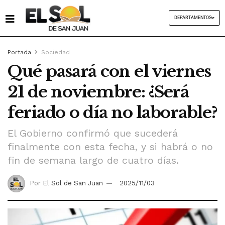
DEPARTAMENTOS
Portada
Sociedad
Qué pasará con el viernes
21 de noviembre: ¿Será
feriado o día no laborable?
El Gobierno confirmó que sucederá
finalmente con esta fecha, y si habrá o no
fin de semana largo de cuatro días.
Por
El Sol de San Juan
2025/11/03