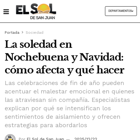
DEPARTAMENTOS
Portada
Sociedad
La soledad en
Nochebuena y Navidad:
cómo afecta y qué hacer
Las celebraciones de fin de año pueden
acentuar el malestar emocional en quienes
las atraviesan sin compañía. Especialistas
explican por qué se intensifican los
sentimientos de aislamiento y ofrecen
estrategias para abordarlos
Por
El Sol de San Juan
2025/12/22