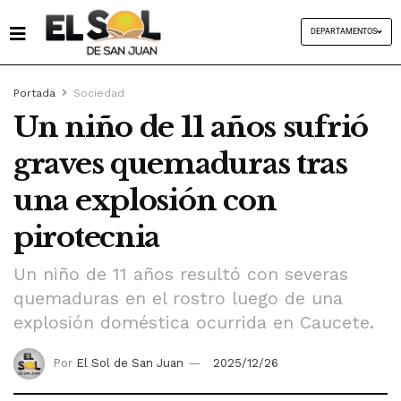
DEPARTAMENTOS
Portada
Sociedad
Un niño de 11 años sufrió
graves quemaduras tras
una explosión con
pirotecnia
Un niño de 11 años resultó con severas
quemaduras en el rostro luego de una
explosión doméstica ocurrida en Caucete.
Por
El Sol de San Juan
2025/12/26