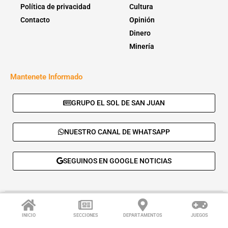
Política de privacidad
Cultura
Contacto
Opinión
Dinero
Minería
Mantenete Informado
GRUPO EL SOL DE SAN JUAN
NUESTRO CANAL DE WHATSAPP
SEGUINOS EN GOOGLE NOTICIAS
© 2026 - El Sol de San Juan. Todos los derechos reservados. |
Desarrolla:
Daskalos Solutions
.
INICIO
SECCIONES
DEPARTAMENTOS
JUEGOS