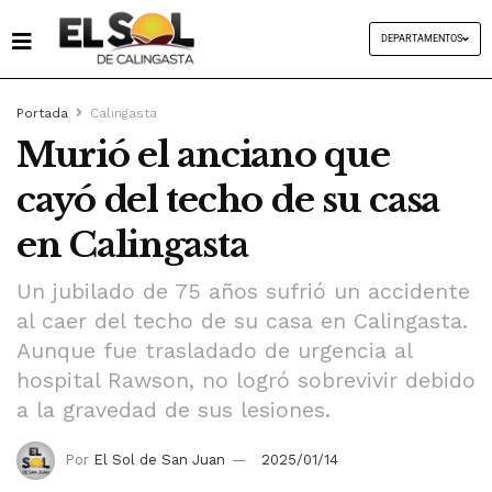
DEPARTAMENTOS
Portada
Calingasta
Murió el anciano que
cayó del techo de su casa
en Calingasta
Un jubilado de 75 años sufrió un accidente
al caer del techo de su casa en Calingasta.
Aunque fue trasladado de urgencia al
hospital Rawson, no logró sobrevivir debido
a la gravedad de sus lesiones.
Por
El Sol de San Juan
2025/01/14