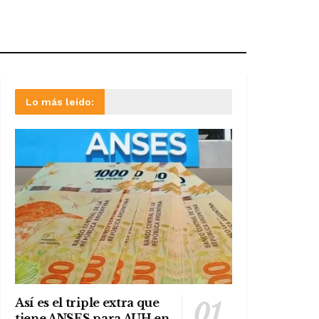
Lo más leído:
Así es el triple extra que
tiene ANSES para AUH en