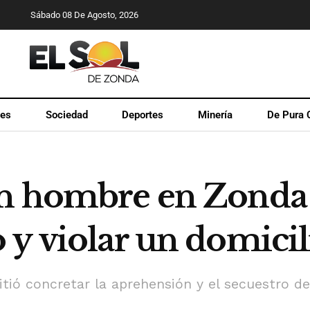
Sábado 08 De Agosto, 2026
les
Sociedad
Deportes
Minería
De Pura 
n hombre en Zonda 
 y violar un domicil
itió concretar la aprehensión y el secuestro d