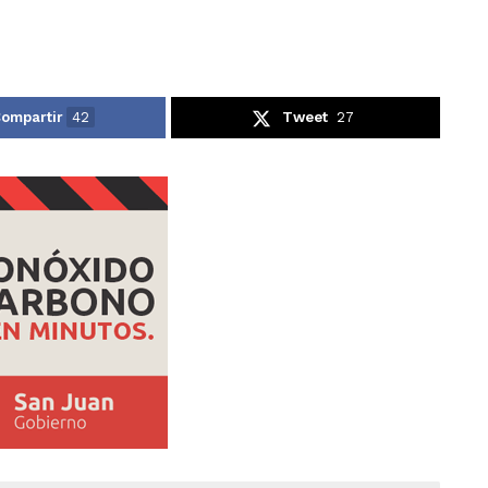
ompartir
42
Tweet
27