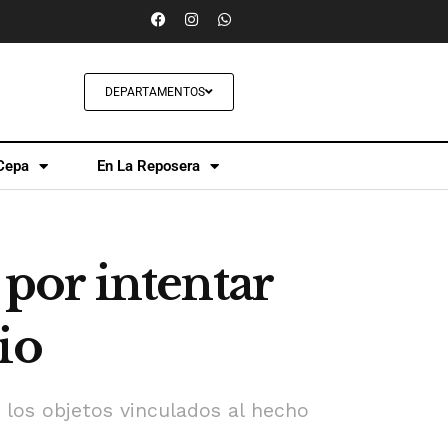
DEPARTAMENTOS
Cepa
En La Reposera
por intentar
io
e los objetos vinculados al hecho