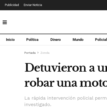
Publicidad
Enviar Noticia
Inicio
Política
Dinero
Mundo
Policia
Portada
Zonda
Detuvieron a u
robar una moto
La rápida intervención policial perm
investigado.