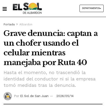
DEPARTAMENTOS
Portada
Albardon
Grave denuncia: captan a
un chofer usando el
celular mientras
manejaba por Ruta 40
Hasta el momento, no trascendió la
identidad del conductor ni si la empresa
tomó medidas tras la denuncia.
Por
El Sol de San Juan
2026/05/14