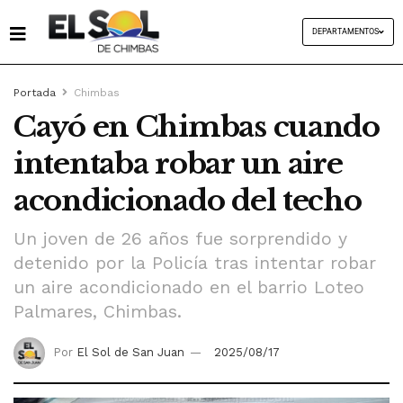
DEPARTAMENTOS
Portada
Chimbas
Cayó en Chimbas cuando
intentaba robar un aire
acondicionado del techo
Un joven de 26 años fue sorprendido y
detenido por la Policía tras intentar robar
un aire acondicionado en el barrio Loteo
Palmares, Chimbas.
Por
El Sol de San Juan
2025/08/17