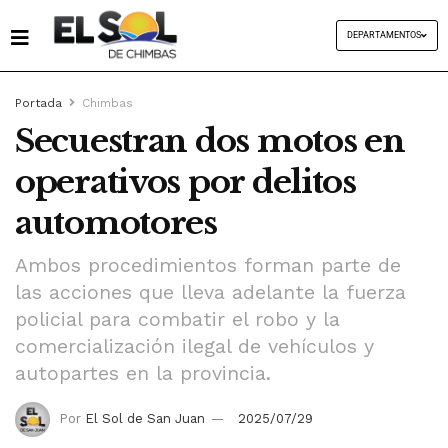
DEPARTAMENTOS
Portada
Chimbas
Secuestran dos motos en
operativos por delitos
automotores
Ambos procedimientos forman parte de
las acciones que lleva adelante la fuerza
policial para combatir el robo y la
comercialización ilegal de vehículos y
autopartes en la provincia.
Por
El Sol de San Juan
2025/07/29