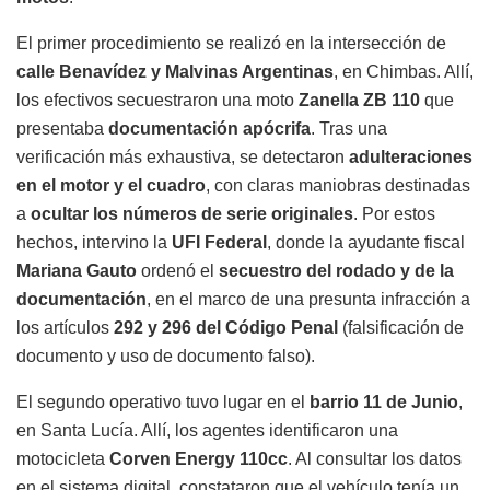
El primer procedimiento se realizó en la intersección de
calle Benavídez y Malvinas Argentinas
, en Chimbas. Allí,
los efectivos secuestraron una moto
Zanella ZB 110
que
presentaba
documentación apócrifa
. Tras una
verificación más exhaustiva, se detectaron
adulteraciones
en el motor y el cuadro
, con claras maniobras destinadas
a
ocultar los números de serie originales
. Por estos
hechos, intervino la
UFI Federal
, donde la ayudante fiscal
Mariana Gauto
ordenó el
secuestro del rodado y de la
documentación
, en el marco de una presunta infracción a
los artículos
292 y 296 del Código Penal
(falsificación de
documento y uso de documento falso).
El segundo operativo tuvo lugar en el
barrio 11 de Junio
,
en Santa Lucía. Allí, los agentes identificaron una
motocicleta
Corven Energy 110cc
. Al consultar los datos
en el sistema digital, constataron que el vehículo tenía un