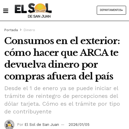
DEPARTAMENTOS
Portada
Dinero
Consumos en el exterior:
cómo hacer que ARCA te
devuelva dinero por
compras afuera del país
Desde el 1 de enero ya se puede iniciar el
trámite de reintegro de percepciones del
dólar tarjeta. Cómo es el trámite por tipo
de contribuyente
Por
El Sol de San Juan
2026/01/05