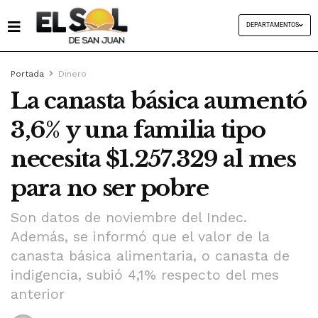
DEPARTAMENTOS
Portada
Dinero
La canasta básica aumentó
3,6% y una familia tipo
necesita $1.257.329 al mes
para no ser pobre
Son datos de noviembre del Indec.
Además, se informó que el valor de la
canasta básica alimentaria, o canasta de
indigencia, subió 4,1% respecto del mes
anterior