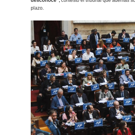
desconoce”,
contestó el tribunal que además so
plazo.