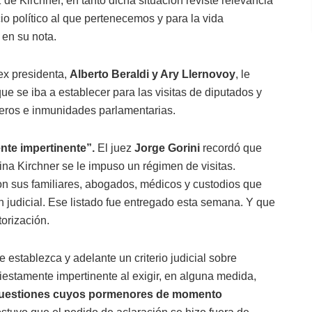
de Kirchner, en tanto dicha situación reviste relevancia
cio político al que pertenecemos y para la vida
 en su nota.
ex presidenta,
Alberto Beraldi y Ary Llernovoy
, le
 que se iba a establecer para las visitas de diputados y
ueros e inmunidades parlamentarias.
nte impertinente”.
El juez
Jorge Gorini
recordó que
tina Kirchner se le impuso un régimen de visitas.
on sus familiares, abogados, médicos y custodios que
ón judicial. Ese listado fue entregado esta semana. Y que
torización.
e establezca y adelante un criterio judicial sobre
fiestamente impertinente al exigir, en alguna medida,
e cuestiones cuyos pormenores de momento