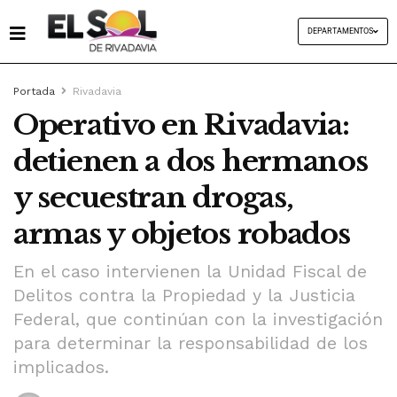
DEPARTAMENTOS
Portada
Rivadavia
Operativo en Rivadavia:
detienen a dos hermanos
y secuestran drogas,
armas y objetos robados
En el caso intervienen la Unidad Fiscal de
Delitos contra la Propiedad y la Justicia
Federal, que continúan con la investigación
para determinar la responsabilidad de los
implicados.