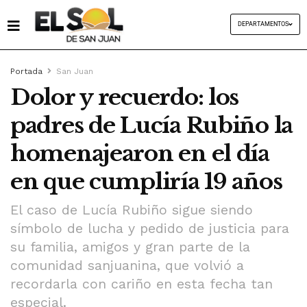
DEPARTAMENTOS
Portada
San Juan
Dolor y recuerdo: los
padres de Lucía Rubiño la
homenajearon en el día
en que cumpliría 19 años
El caso de Lucía Rubiño sigue siendo
símbolo de lucha y pedido de justicia para
su familia, amigos y gran parte de la
comunidad sanjuanina, que volvió a
recordarla con cariño en esta fecha tan
especial.