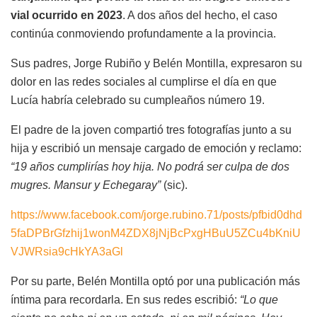
vial ocurrido en 2023
. A dos años del hecho, el caso
continúa conmoviendo profundamente a la provincia.
Sus padres, Jorge Rubiño y Belén Montilla, expresaron su
dolor en las redes sociales al cumplirse el día en que
Lucía habría celebrado su cumpleaños número 19.
El padre de la joven compartió tres fotografías junto a su
hija y escribió un mensaje cargado de emoción y reclamo:
“19 años cumplirías hoy hija. No podrá ser culpa de dos
mugres. Mansur y Echegaray”
(sic).
https://www.facebook.com/jorge.rubino.71/posts/pfbid0dhd
5faDPBrGfzhij1wonM4ZDX8jNjBcPxgHBuU5ZCu4bKniU
VJWRsia9cHkYA3aGl
Por su parte, Belén Montilla optó por una publicación más
íntima para recordarla. En sus redes escribió:
“Lo que