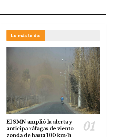
Lo más leído:
El SMN amplió la alerta y
anticipa ráfagas de viento
zonda de hasta 100 km/h