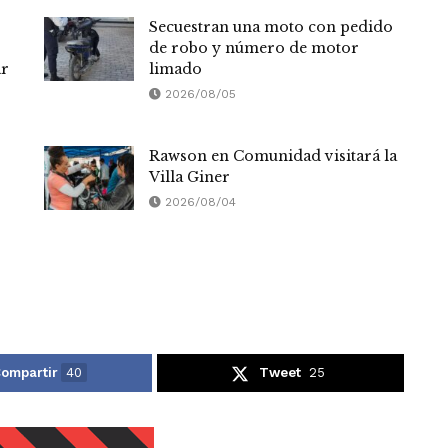
Secuestran una moto con pedido
de robo y número de motor
ar
limado
2026/08/05
Rawson en Comunidad visitará la
Villa Giner
2026/08/04
ompartir
40
Tweet
25