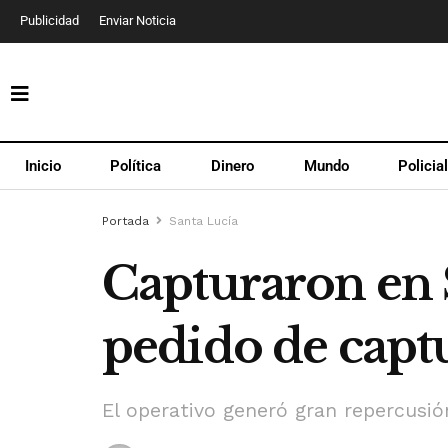
Publicidad
Enviar Noticia
Inicio
Política
Dinero
Mundo
Policia
Portada
Santa Lucía
Capturaron en 
pedido de capt
El operativo generó gran repercusió