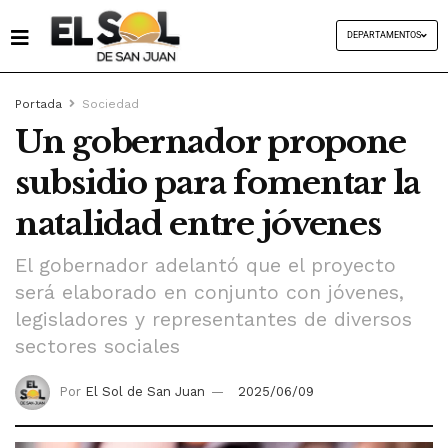
DEPARTAMENTOS
Portada
Sociedad
Un gobernador propone
subsidio para fomentar la
natalidad entre jóvenes
El gobernador adelantó que el proyecto
será elaborado en conjunto con jóvenes,
legisladores y representantes de diversos
sectores sociales
Por
El Sol de San Juan
2025/06/09